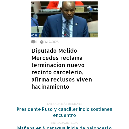
0
3-17-2026
Diputado Melido
Mercedes reclama
terminacion nuevo
recinto carcelerio,
afirma reclusos viven
hacinamiento
ENTRADA MÁS RECIENTE
Presidente Ruso y canciller Indio sostienen
encuentro
ENTRADA ANTIGUA
Mañana en Nicaragua inicia de baloncesto