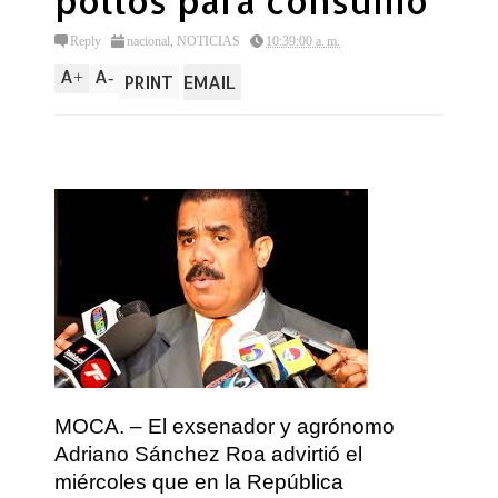
pollos para consumo
Reply
nacional
,
NOTICIAS
10:39:00 a. m.
A
A
+
-
PRINT
EMAIL
MOCA. – El exsenador y agrónomo
Adriano Sánchez Roa advirtió el
miércoles que en la República