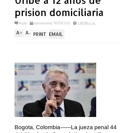
Uribe a 12 años de
prision domiciliaria
Reply
internacional
,
NOTICIAS
1:40:00 p. m.
A
A
+
-
PRINT
EMAIL
Bogota, Colombia------La jueza penal 44