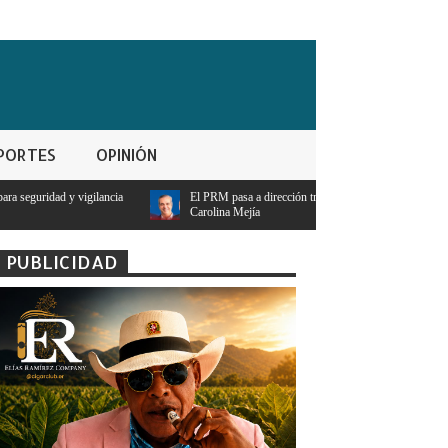
PORTES
OPINIÓN
El PRM pasa a dirección tripartita masculina y deja atrás el liderazgo femenino de
Carolina Mejía
PUBLICIDAD