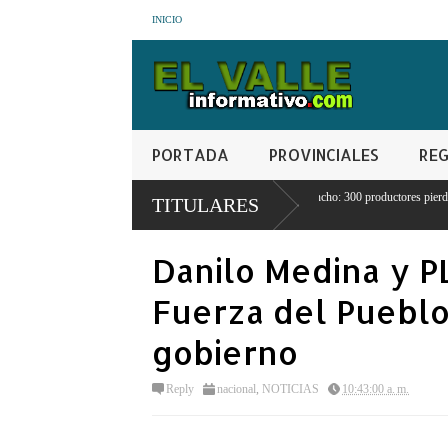
INICIO
PORTADA
PROVINCIALES
REG
a
Crisis agrícola en Juancho: 300 productores pierden sus cosechas por
TITULARES
escasez de agua
Danilo Medina y P
Fuerza del Pueblo
gobierno
Reply
nacional
,
NOTICIAS
10:43:00 a. m.