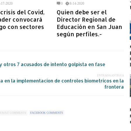
-17-2020
0
8-14-2020
crisis del Covid,
Quien debe ser el
ader convocará
Director Regional de
go con sectores
Educación en San Juan
según perfiles.-
 y otros 7 acusados de intento golpista en fase
ENTRADA ANTIGUA
a en la implementacion de controles biometricos en la
frontera
FAULT COMMENTS
FACEBOOK COMMENTS