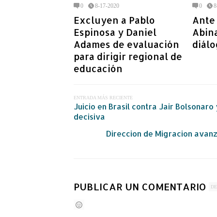
0
8-17-2020
0
8
Excluyen a Pablo
Ante 
Espinosa y Daniel
Abin
Adames de evaluación
diálo
para dirigir regional de
educación
ENTRADA MÁS RECIENTE
Juicio en Brasil contra Jair Bolsonaro
decisiva
Direccion de Migracion avanz
PUBLICAR UN COMENTARIO
DE