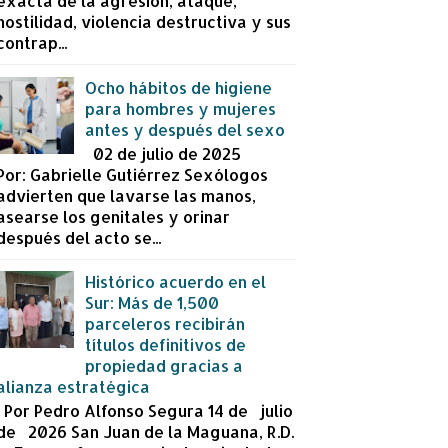
exacta de la agresión, ataque,
hostilidad, violencia destructiva y sus
contrap...
Ocho hábitos de higiene
para hombres y mujeres
antes y después del sexo
02 de julio de 2025
Por: Gabrielle Gutiérrez Sexólogos
advierten que lavarse las manos,
asearse los genitales y orinar
después del acto se...
Histórico acuerdo en el
Sur: Más de 1,500
parceleros recibirán
títulos definitivos de
propiedad gracias a
alianza estratégica
Por Pedro Alfonso Segura 14 de julio
de 2026 San Juan de la Maguana, R.D.