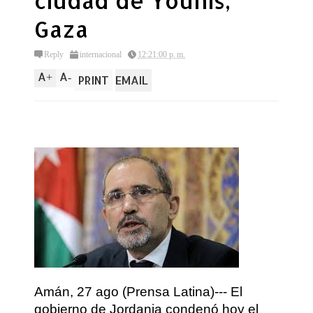
ciudad de Younis,
Gaza
Reply
internacional
12:21:00 p. m.
A
A
+
-
PRINT
EMAIL
Amán, 27 ago (Prensa Latina)--- El
gobierno de Jordania condenó hoy el