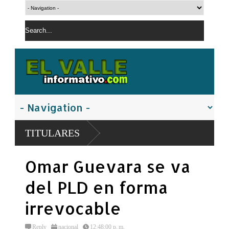
TITULARES
Omar Guevara se va
del PLD en forma
irrevocable
Reply
nacional
12:48:00 p. m.