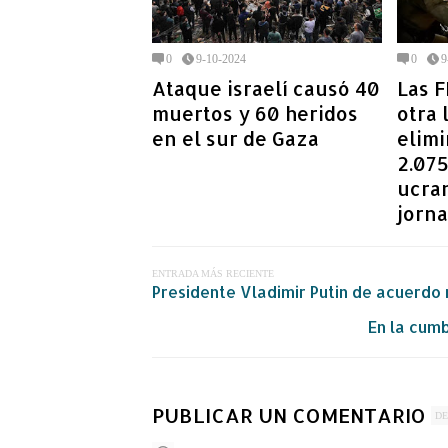
0
9-10-2024
0
9
Ataque israelí causó 40
Las F
muertos y 60 heridos
otra 
en el sur de Gaza
elim
2.07
ucra
jorn
ENTRADA MÁS RECIENTE
Presidente Vladimir Putin de acuerdo 
En la cumb
PUBLICAR UN COMENTARIO
DE