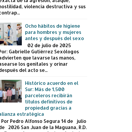
exacta de la agresión, ataque,
hostilidad, violencia destructiva y sus
contrap...
Ocho hábitos de higiene
para hombres y mujeres
antes y después del sexo
02 de julio de 2025
Por: Gabrielle Gutiérrez Sexólogos
advierten que lavarse las manos,
asearse los genitales y orinar
después del acto se...
Histórico acuerdo en el
Sur: Más de 1,500
parceleros recibirán
títulos definitivos de
propiedad gracias a
alianza estratégica
Por Pedro Alfonso Segura 14 de julio
de 2026 San Juan de la Maguana, R.D.