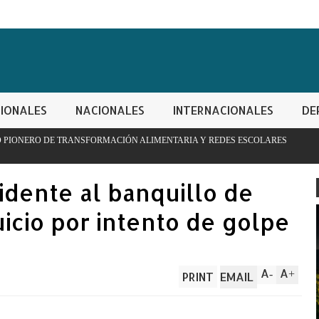
IONALES
NACIONALES
INTERNACIONALES
DE
ACIÓN ALIMENTARIA Y REDES ESCOLARES
PN apresa hombre co
controladas
idente al banquillo de
juicio por intento de golpe
A
A
-
+
PRINT
EMAIL