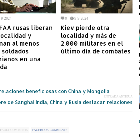
-9-2024
0
9-9-2024
FAA rusas liberan
Kiev pierde otra
localidad y
localidad y más de
inan al menos
2.000 militares en el
5 soldados
último día de combates
nianos en una
ada
relaciones beneficiosas con China y Mongolia
ENTRADA ANTIGUA
re de Sanghai India, China y Rusia destacan relaciones
FAULT COMMENTS
FACEBOOK COMMENTS