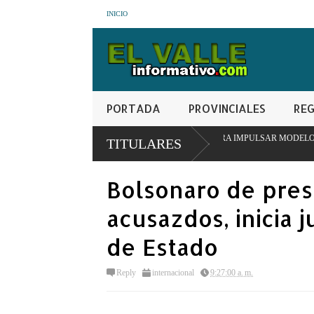
INICIO
PORTADA
PROVINCIALES
REG
ITUCIONAL EN SAN JUAN PARA IMPULSAR MODELO PIONERO DE TRANSFORM
TITULARES
Bolsonaro de pres
acusazdos, inicia 
de Estado
Reply
internacional
9:27:00 a. m.