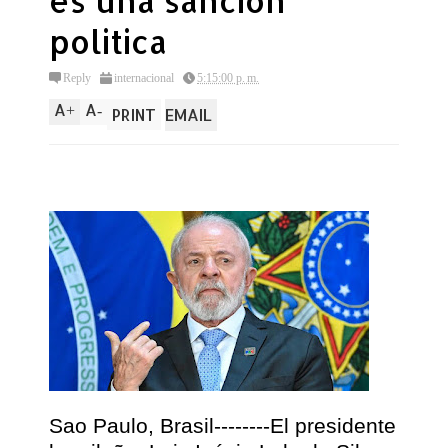
es una sancion
politica
Reply
internacional
5:15:00 p. m.
A
A
+
-
PRINT
EMAIL
Sao Paulo, Brasil--------El presidente