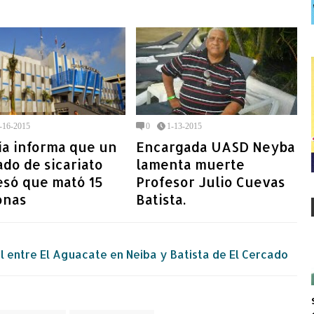
-16-2015
0
1-13-2015
ía informa que un
Encargada UASD Neyba
do de sicariato
lamenta muerte
esó que mató 15
Profesor Julio Cuevas
onas
Batista.
 entre El Aguacate en Neiba y Batista de El Cercado