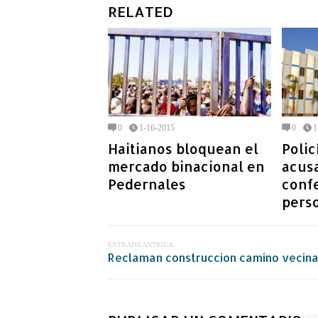
RELATED
0
1-16-2015
0
1
Haitianos bloquean el
Polic
mercado binacional en
acusa
Pedernales
conf
pers
ENTRADA ANTIGUA
Reclaman construccion camino vecinal