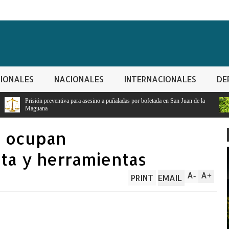
IONALES
NACIONALES
INTERNACIONALES
DE
ra asesino a puñaladas por bofetada en San Juan de la
Crisis agrícola en Juancho:
escasez de agua
N ocupan
ta y herramientas
A
A
-
+
PRINT
EMAIL