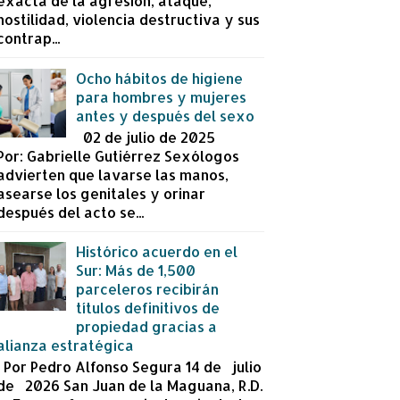
exacta de la agresión, ataque,
hostilidad, violencia destructiva y sus
contrap...
Ocho hábitos de higiene
para hombres y mujeres
antes y después del sexo
02 de julio de 2025
Por: Gabrielle Gutiérrez Sexólogos
advierten que lavarse las manos,
asearse los genitales y orinar
después del acto se...
Histórico acuerdo en el
Sur: Más de 1,500
parceleros recibirán
títulos definitivos de
propiedad gracias a
alianza estratégica
Por Pedro Alfonso Segura 14 de julio
de 2026 San Juan de la Maguana, R.D.