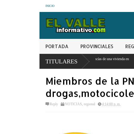
INICIO
PORTADA
PROVINCIALES
REG
cado en robo de RD$15 mil y mercancías de una vivienda en
Prisión preventiva pa
TITULARES
Maguana
Miembros de la P
drogas,motocicole
Reply
NOTICIAS
,
regional
4:14:00 p. m.