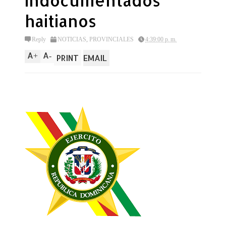
indocumentados
haitianos
Reply
NOTICIAS
,
PROVINCIALES
4:39:00 p. m.
A
A
+
-
PRINT
EMAIL