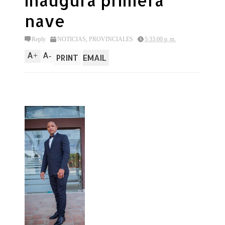
inaugura primera
nave
Reply
NOTICIAS
,
PROVINCIALES
5:33:00 p. m.
A
A
+
-
PRINT
EMAIL