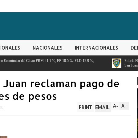
IONALES
NACIONALES
INTERNACIONALES
DE
 41.1 %, FP 18.5 %, PLD 12.9 %,
Policía Nacional apresa segundo implic
San Juan
an Juan reclaman pago de
es de pesos
A
A
-
+
PRINT
EMAIL
 m.