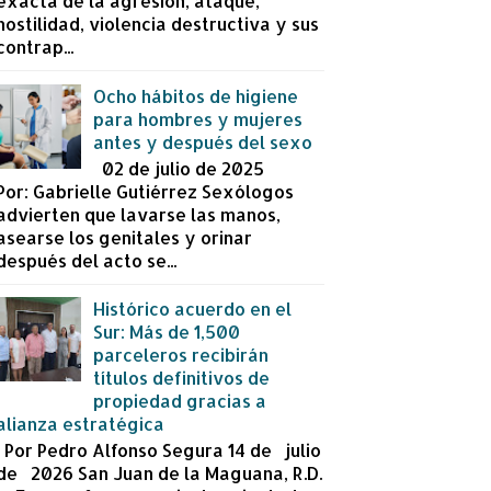
exacta de la agresión, ataque,
hostilidad, violencia destructiva y sus
contrap...
Ocho hábitos de higiene
para hombres y mujeres
antes y después del sexo
02 de julio de 2025
Por: Gabrielle Gutiérrez Sexólogos
advierten que lavarse las manos,
asearse los genitales y orinar
después del acto se...
Histórico acuerdo en el
Sur: Más de 1,500
parceleros recibirán
títulos definitivos de
propiedad gracias a
alianza estratégica
Por Pedro Alfonso Segura 14 de julio
de 2026 San Juan de la Maguana, R.D.