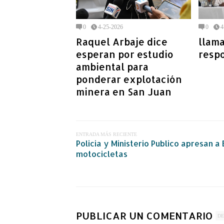
0
4-25-2026
0
4
Raquel Arbaje dice
llama
esperan por estudio
resp
ambiental para
ponderar explotación
minera en San Juan
ENTRADA MÁS RECIENTE
Policia y Ministerio Publico apresan 
motocicletas
PUBLICAR UN COMENTARIO
DE