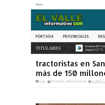
INICIO
PORTADA
PROVINCIALES
REG
uedará sin estudiar porque no
Encuesta del Centro Económico del Cibao PRM
TITULARES
ninguno 22.7 %
tractoristas en S
más de 150 millon
Reply
NOTICIAS
,
PROVINCIALES
10:39:00 a.