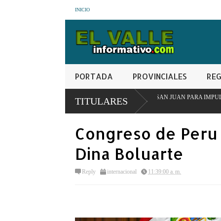
INICIO
PORTADA
PROVINCIALES
REG
SA INTERINSTITUCIONAL EN SAN JUAN PARA IMPULSAR MODELO PIONERO
TITULARES
Congreso de Peru 
Dina Boluarte
Reply
internacional
11:39:00 a. m.