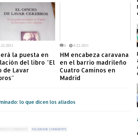
-22-2011
0
9-22-2011
erá la puesta en
HM encabeza caravana
lación del libro "El
en el barrio madrileño
o de Lavar
Cuatro Caminos en
bros"
Madrid
minado: lo que dicen los aliados
FAULT COMMENTS
FACEBOOK COMMENTS