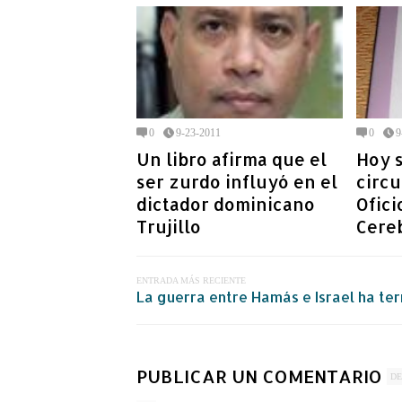
0
9-23-2011
0
9
Un libro afirma que el
Hoy s
ser zurdo influyó en el
circu
dictador dominicano
Ofici
Trujillo
Cere
ENTRADA MÁS RECIENTE
La guerra entre Hamás e Israel ha ter
PUBLICAR UN COMENTARIO
DE