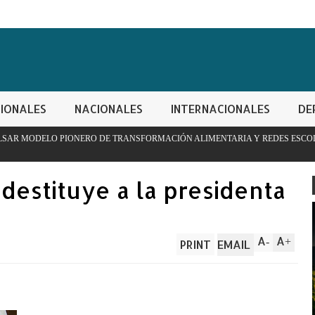
IONALES
NACIONALES
INTERNACIONALES
DE
 DE TRANSFORMACIÓN ALIMENTARIA Y REDES ESCOLARES
P
c
destituye a la presidenta
A
A
-
+
PRINT
EMAIL