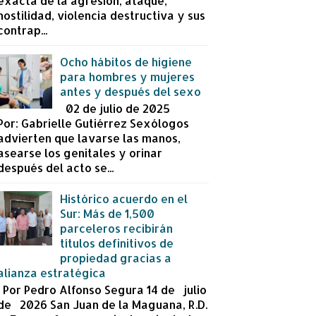
exacta de la agresión, ataque,
hostilidad, violencia destructiva y sus
contrap...
Ocho hábitos de higiene
para hombres y mujeres
antes y después del sexo
02 de julio de 2025
Por: Gabrielle Gutiérrez Sexólogos
advierten que lavarse las manos,
asearse los genitales y orinar
después del acto se...
Histórico acuerdo en el
Sur: Más de 1,500
parceleros recibirán
títulos definitivos de
propiedad gracias a
alianza estratégica
Por Pedro Alfonso Segura 14 de julio
de 2026 San Juan de la Maguana, R.D.