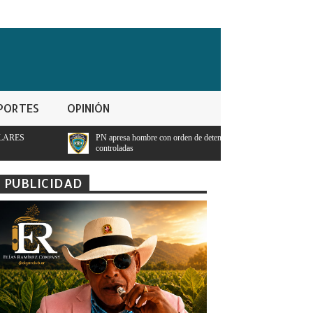
PORTES
OPINIÓN
N apresa hombre con orden de detencion por ppresunto trafico de sustancias
Pr
ontroladas
te
PUBLICIDAD