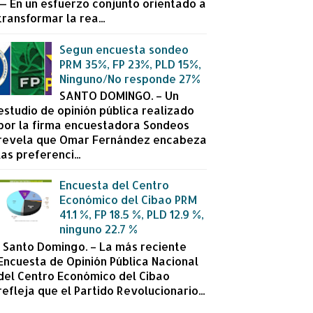
— En un esfuerzo conjunto orientado a
transformar la rea...
Segun encuesta sondeo
PRM 35%, FP 23%, PLD 15%,
Ninguno/No responde 27%
SANTO DOMINGO. – Un
estudio de opinión pública realizado
por la firma encuestadora Sondeos
revela que Omar Fernández encabeza
las preferenci...
Encuesta del Centro
Económico del Cibao PRM
41.1 %, FP 18.5 %, PLD 12.9 %,
ninguno 22.7 %
Santo Domingo. – La más reciente
Encuesta de Opinión Pública Nacional
del Centro Económico del Cibao
refleja que el Partido Revolucionario...