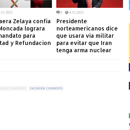
-15-2025
0
4-15-2025
aera Zelaya confia
Presidente
 Moncada lograra
norteamericanos dice
mandato para
que usara via militar
rtad y Refundacion
para evitar que Iran
tenga arma nuclear
FAULT COMMENTS
FACEBOOK COMMENTS