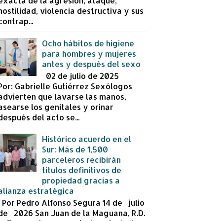
exacta de la agresión, ataque,
hostilidad, violencia destructiva y sus
contrap...
Ocho hábitos de higiene
para hombres y mujeres
antes y después del sexo
02 de julio de 2025
Por: Gabrielle Gutiérrez Sexólogos
advierten que lavarse las manos,
asearse los genitales y orinar
después del acto se...
Histórico acuerdo en el
Sur: Más de 1,500
parceleros recibirán
títulos definitivos de
propiedad gracias a
alianza estratégica
Por Pedro Alfonso Segura 14 de julio
de 2026 San Juan de la Maguana, R.D.