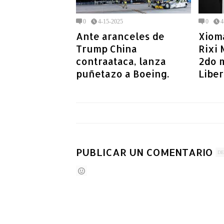
0
4-15-2025
0
4
Ante aranceles de
Xiom
Trump China
Rixi
contraataca, lanza
2do 
puñetazo a Boeing.
Libe
PUBLICAR UN COMENTARIO
DE