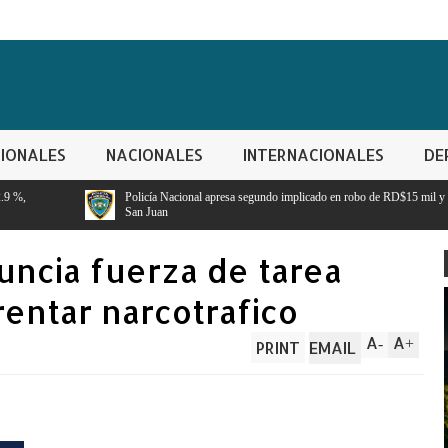
IONALES
NACIONALES
INTERNACIONALES
DE
Policía Nacional apresa segundo implicado en robo de RD$15 mil y mercancías de una vivi
San Juan
uncia fuerza de tarea
rentar narcotrafico
A
A
-
+
PRINT
EMAIL