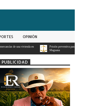
PORTES
OPINIÓN
enda en
Prisión preventiva para asesino a puñaladas por bofetada en San Juan de l
Maguana
PUBLICIDAD