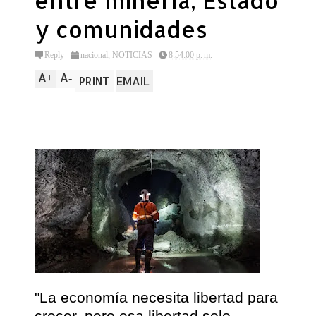
entre minería, Estado
y comunidades
Reply
nacional
,
NOTICIAS
8:54:00 p. m.
A
A
+
-
PRINT
EMAIL
"La economía necesita libertad para
crecer, pero esa libertad solo