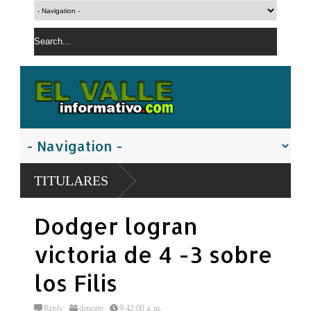
TITULARES
Dodger logran
victoria de 4 -3 sobre
los Filis
Reply
deporte
9:42:00 a. m.