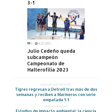
3-1
0
4-22-2023
Julio Cedeño queda
subcampeón
Campeonato de
Halterofilia 2023
ENTRADA MÁS RECIENTE
Tigres regresan a Detroit tras más de dos
semanas y reciben a Marineros con serie
empatada 1-1
ENTRADA ANTIGUA
Estudios de impacto ambiental: la ciencia