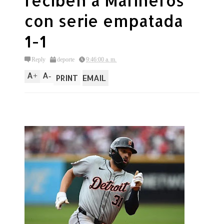
reciben a Marineros
con serie empatada
1-1
Reply
deporte
9:46:00 a. m.
A
A
+
-
PRINT
EMAIL