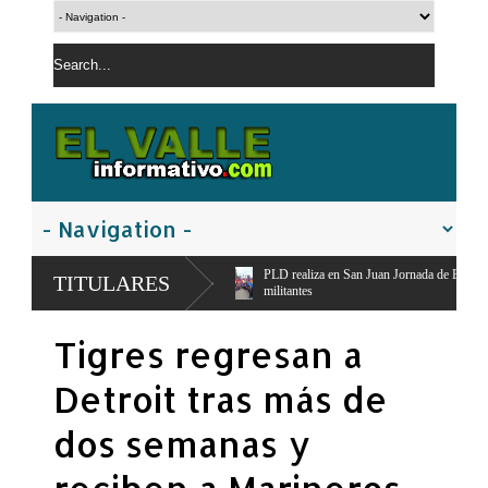
uayacanal,
PLD realiza en San Juan Jornada de Esfuerzo Concentrado,moviliza diri
TITULARES
militantes
Tigres regresan a
Detroit tras más de
dos semanas y