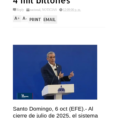
4 mil billones
Reply
nacional
,
NOTICIAS
12:09:00 p. m.
A
A
+
-
PRINT
EMAIL
Santo Domingo, 6 oct (EFE).- Al
cierre de julio de 2025, el sistema