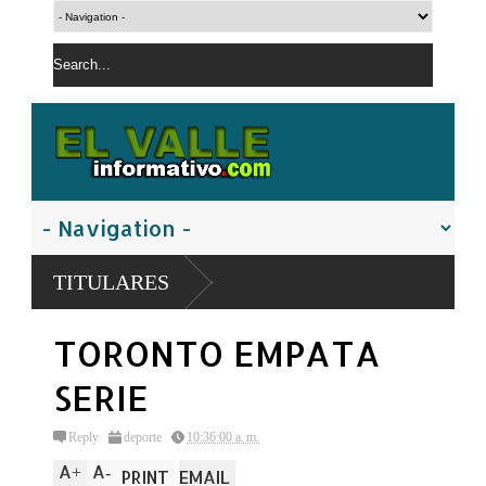
TITULARES
TORONTO EMPATA
SERIE
Reply
deporte
10:36:00 a. m.
A
A
+
-
PRINT
EMAIL