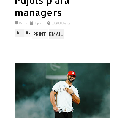
Pujols p'ara
managers
Reply
deporte
10:40:00 a. m.
A
A
+
-
PRINT
EMAIL