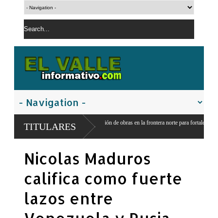
no inicia construcción de obras en la frontera norte para fortalecer la
TITULARES
dad
Nicolas Maduros
califica como fuerte
lazos entre