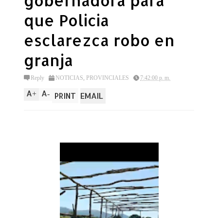
gobernadora para
que Policia
esclarezca robo en
granja
Reply
NOTICIAS
,
PROVINCIALES
7:42:00 p. m.
A
A
+
-
PRINT
EMAIL