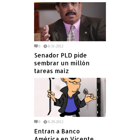
0
8-31-2012
Senador PLD pide
sembrar un millón
tareas maíz
0
8-29-2012
Entran a Banco
América en Vicente