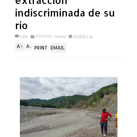
extraccion
indiscriminada de su
rio
Reply
NOTICIAS
,
regional
10:44:00 a. m.
A
A
+
-
PRINT
EMAIL