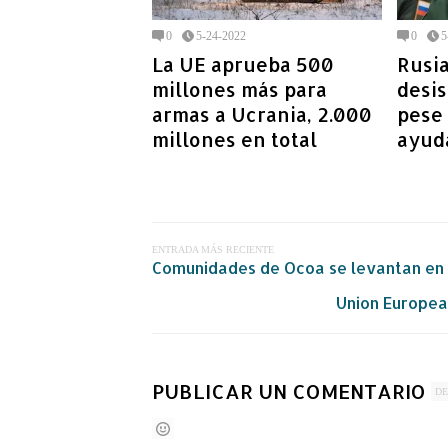
0
5-24-2022
0
5
La UE aprueba 500
Rusia
millones más para
desis
armas a Ucrania, 2.000
pese 
millones en total
ayud
ENTRADA MÁS RECIENTE
Comunidades de Ocoa se levantan en p
Union Europea
PUBLICAR UN COMENTARIO
DE