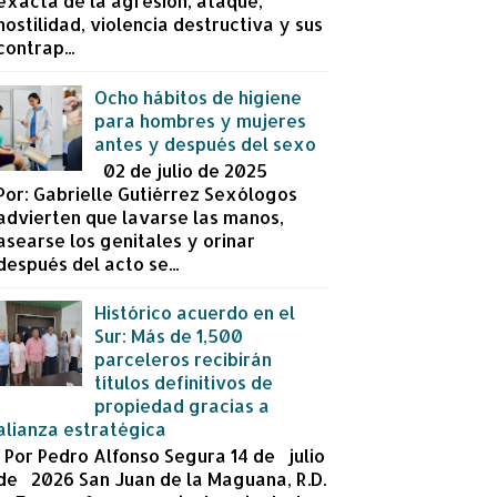
exacta de la agresión, ataque,
hostilidad, violencia destructiva y sus
contrap...
Ocho hábitos de higiene
para hombres y mujeres
antes y después del sexo
02 de julio de 2025
Por: Gabrielle Gutiérrez Sexólogos
advierten que lavarse las manos,
asearse los genitales y orinar
después del acto se...
Histórico acuerdo en el
Sur: Más de 1,500
parceleros recibirán
títulos definitivos de
propiedad gracias a
alianza estratégica
Por Pedro Alfonso Segura 14 de julio
de 2026 San Juan de la Maguana, R.D.