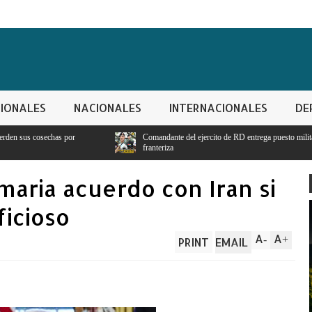
IONALES
NACIONALES
INTERNACIONALES
DE
Comandante del ejercito de RD entrega puesto militar para seguridad y vigilancia
franteriza
maria acuerdo con Iran si
ficioso
A
A
-
+
PRINT
EMAIL