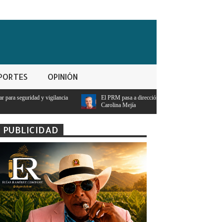
PORTES
OPINIÓN
El PRM pasa a dirección tripartita masculina y deja atrás el liderazgo femenino de
Carolina Mejía
PUBLICIDAD