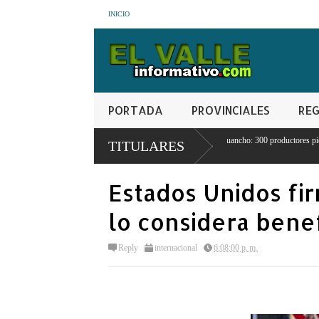
INICIO
PORTADA
PROVINCIALES
REG
 la
Crisis agrícola en Juancho: 300 productores pierden sus cosechas por
TITULARES
escasez de agua
Estados Unidos fir
lo considera bene
Reply
internacional
6:08:00 p. m.