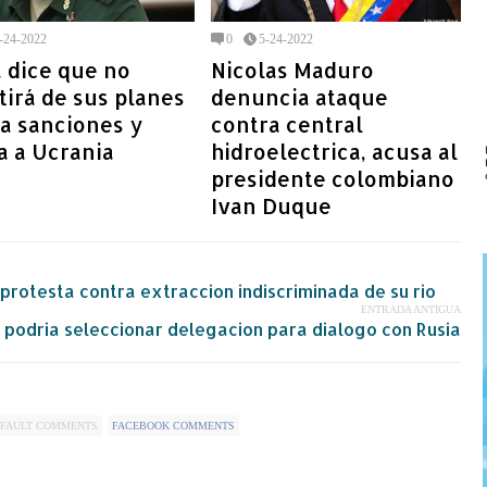
-24-2022
0
5-24-2022
 dice que no
Nicolas Maduro
tirá de sus planes
denuncia ataque
a sanciones y
contra central
a a Ucrania
hidroelectrica, acusa al
presidente colombiano
Ivan Duque
rotesta contra extraccion indiscriminada de su rio
ENTRADA ANTIGUA
 podria seleccionar delegacion para dialogo con Rusia
FAULT COMMENTS
FACEBOOK COMMENTS