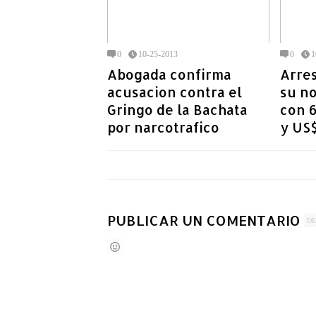
0
10-25-2013
0
1
Abogada confirma
Arre
acusacion contra el
su no
Gringo de la Bachata
con 6
por narcotrafico
y US
PUBLICAR UN COMENTARIO
DE