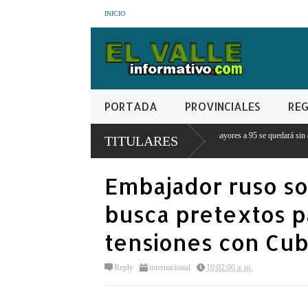
INICIO
PORTADA
PROVINCIALES
REG
inader: Ningún estudiante con notas mayores a 95 se quedará sin estudiar porque no
TITULARES
Embajador ruso so
busca pretextos pa
tensiones con Cu
Reply
internacional
10:02:00 a. m.