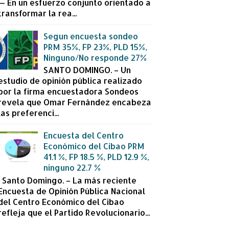
— En un esfuerzo conjunto orientado a
transformar la rea...
Segun encuesta sondeo
PRM 35%, FP 23%, PLD 15%,
Ninguno/No responde 27%
SANTO DOMINGO. – Un
estudio de opinión pública realizado
por la firma encuestadora Sondeos
revela que Omar Fernández encabeza
las preferenci...
Encuesta del Centro
Económico del Cibao PRM
41.1 %, FP 18.5 %, PLD 12.9 %,
ninguno 22.7 %
Santo Domingo. – La más reciente
Encuesta de Opinión Pública Nacional
del Centro Económico del Cibao
refleja que el Partido Revolucionario...