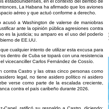
os estadounidenses, en el contexto del derribo de
ntonces, La Habana ha afirmado que los aviones
espacio aéreo y que actuó conforme a derecho.
no acusó a Washington de valerse de maniobras
justificar ante la opinión pública agresiones contra
 es la justicia; su amparo es el uso del poderío
obierno de EE.UU.
ue cualquier intento de utilizar esta excusa para
os dentro de Cuba se topará con una resistencia
 el vicecanciller Carlos Fernández de Cossío.
ión contra Castro y las otras cinco personas como
asidero legal, no tiene asidero político ni asidero
ebe verse como parte de la escalada creciente,
anca contra el país caribeño durante 2026.
-Canel, ratificó su respaldo a Castro, diciendo: