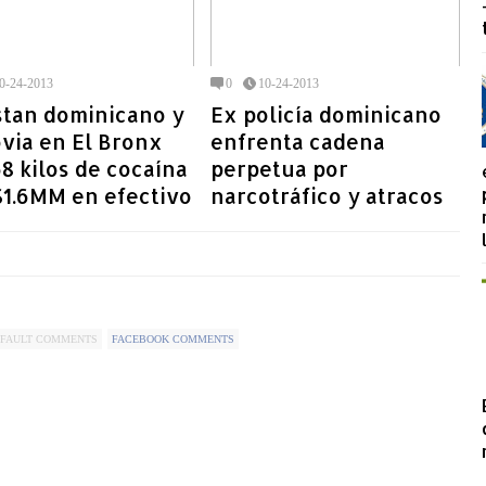
0-24-2013
0
10-24-2013
stan dominicano y
Ex policía dominicano
via en El Bronx
enfrenta cadena
8 kilos de cocaína
perpetua por
$1.6MM en efectivo
narcotráfico y atracos
FAULT COMMENTS
FACEBOOK COMMENTS