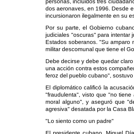
personas, incluidos tres ciudadan
dos aeronaves, en 1996. Desde e
incursionaron ilegalmente en su 
Por su parte, el Gobierno cuba
judiciales "oscuras" para intentar 
Estados soberanos. "Su amparo no
militar descomunal que tiene el G
Debe decirse y debe quedar claro q
una acción contra estos compañer
feroz del pueblo cubano", sostuvo
El diplomático calificó la acusac
"fraudulenta", visto que "no tiene 
moral alguno", y aseguró que "d
agresiva" desatada por la Casa Bl
"Lo siento como un padre"
El presidente cubano, Miguel Díaz