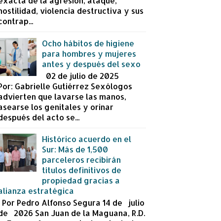
exacta de la agresión, ataque,
hostilidad, violencia destructiva y sus
contrap...
Ocho hábitos de higiene
para hombres y mujeres
antes y después del sexo
02 de julio de 2025
Por: Gabrielle Gutiérrez Sexólogos
advierten que lavarse las manos,
asearse los genitales y orinar
después del acto se...
Histórico acuerdo en el
Sur: Más de 1,500
parceleros recibirán
títulos definitivos de
propiedad gracias a
alianza estratégica
Por Pedro Alfonso Segura 14 de julio
de 2026 San Juan de la Maguana, R.D.