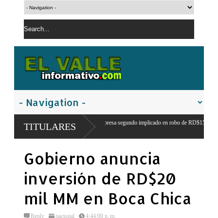
licía Nacional apresa segundo implicado en robo de RD$15 mil y mercancías de una vivienda 
TITULARES
n Juan
 PRM pasa a dirección tripartita masculina y deja atrás el liderazgo femenino de
Gobierno anuncia
rolina Mejía
inversión de RD$20
mil MM en Boca Chica
Reply
nacional
4:44:00 p. m.