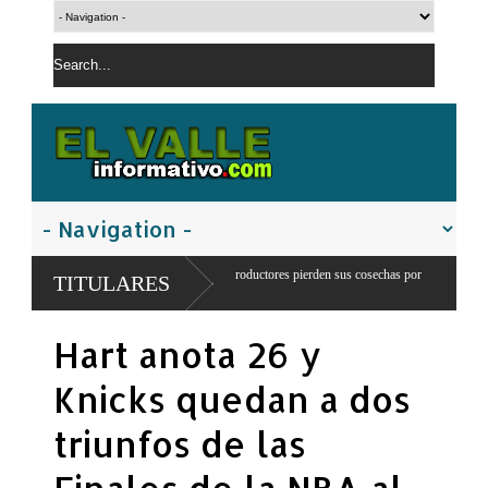
a en Juancho: 300 productores pierden sus cosechas por
Comandante del ejer
TITULARES
a
franteriza
Hart anota 26 y
Knicks quedan a dos
triunfos de las