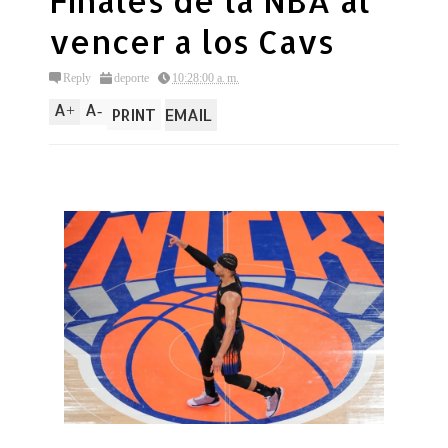
Finales de la NBA al
vencer a los Cavs
Reply
deporte
10:28:00 a. m.
A
A
+
-
PRINT
EMAIL