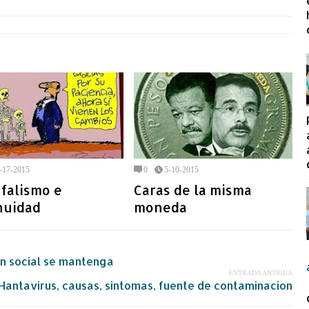
-17-2015
0
5-10-2015
falismo e
Caras de la misma
nuidad
moneda
ón social se mantenga
ENTRADA ANTIGUA
Hantavirus, causas, sintomas, fuente de contaminacion