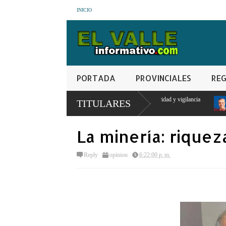
INICIO
PORTADA
PROVINCIALES
REG
RD entrega puesto militar para seguridad y vigilancia
El PRM pasa a dirección trip
TITULARES
Carolina Mejía
La minería: rique
Reply
opinion
6:22:00 p. m.