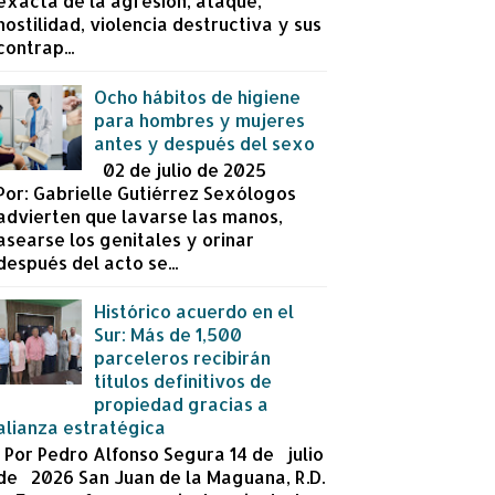
exacta de la agresión, ataque,
hostilidad, violencia destructiva y sus
contrap...
Ocho hábitos de higiene
para hombres y mujeres
antes y después del sexo
02 de julio de 2025
Por: Gabrielle Gutiérrez Sexólogos
advierten que lavarse las manos,
asearse los genitales y orinar
después del acto se...
Histórico acuerdo en el
Sur: Más de 1,500
parceleros recibirán
títulos definitivos de
propiedad gracias a
alianza estratégica
Por Pedro Alfonso Segura 14 de julio
de 2026 San Juan de la Maguana, R.D.