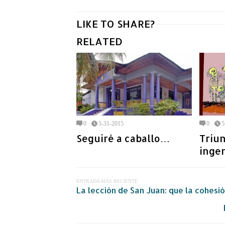
LIKE TO SHARE?
RELATED
0
5-31-2015
0
5
Seguiré a caballo…
Triun
inge
ENTRADA MÁS RECIENTE
La lección de San Juan: que la cohesi