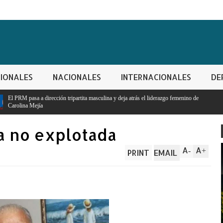
IONALES
NACIONALES
INTERNACIONALES
DE
artita masculina y deja atrás el liderazgo femenino de
za no explotada
A
A
-
+
PRINT
EMAIL