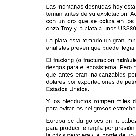
Las montañas desnudas hoy están
tenían antes de su explotación. Ac
con un oro que se cotiza en los
onza Troy y la plata a unos US$80
La plata esta tomado un gran imp
analistas prevén que puede llegar
El fracking (o fracturación hidráu
riesgos para el ecosistema. Pero 
que antes eran inalcanzables per
dólares por exportaciones de petró
Estados Unidos.
Y los oleoductos rompen miles 
para evitar los peligrosos estrec
Europa se da golpes en la cabe
para producir energía por presión
la crisis petrolera y al borde de u