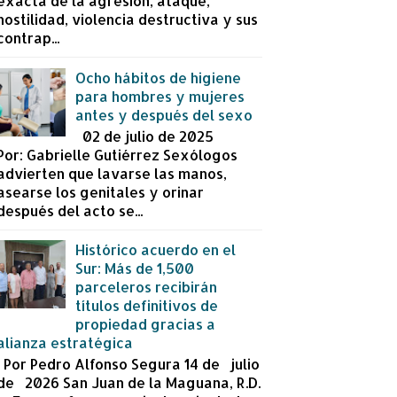
exacta de la agresión, ataque,
hostilidad, violencia destructiva y sus
contrap...
Ocho hábitos de higiene
para hombres y mujeres
antes y después del sexo
02 de julio de 2025
Por: Gabrielle Gutiérrez Sexólogos
advierten que lavarse las manos,
asearse los genitales y orinar
después del acto se...
Histórico acuerdo en el
Sur: Más de 1,500
parceleros recibirán
títulos definitivos de
propiedad gracias a
alianza estratégica
Por Pedro Alfonso Segura 14 de julio
de 2026 San Juan de la Maguana, R.D.