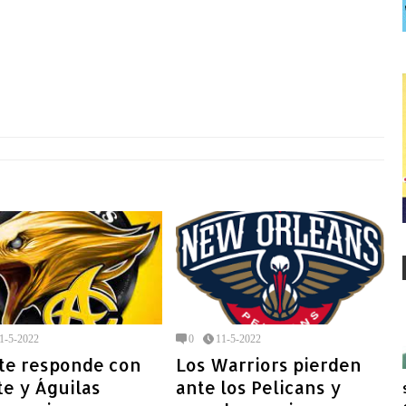
1-5-2022
0
11-5-2022
xte responde con
Los Warriors pierden
te y Águilas
ante los Pelicans y