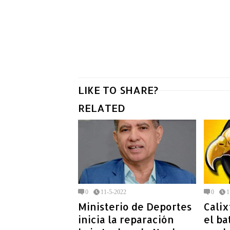
LIKE TO SHARE?
RELATED
0
11-5-2022
0
1
Ministerio de Deportes
Cali
inicia la reparación
el ba