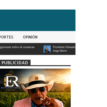
PORTES
OPINIÓN
cias
Presidente Abinader: Ningún estudiante con notas mayores a 95 se quedará
tenga dinero
PUBLICIDAD