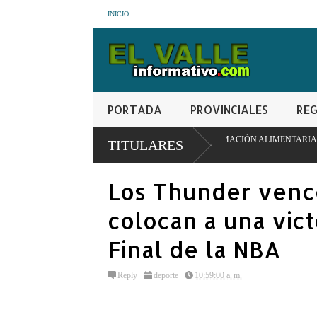
INICIO
PORTADA
PROVINCIALES
REG
MODELO PIONERO DE TRANSFORMACIÓN ALIMENTARIA Y REDES ESCOLARES
TITULARES
Los Thunder vence
colocan a una vict
Final de la NBA
Reply
deporte
10:59:00 a. m.