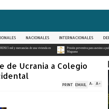
IONALES
NACIONALES
INTERNACIONALES
DE
na vivienda en
Prisión preventiva para asesino a puñaladas por bofetada en San Ju
Maguana
e de Ucrania a Colegio
idental
A
A
-
+
PRINT
EMAIL