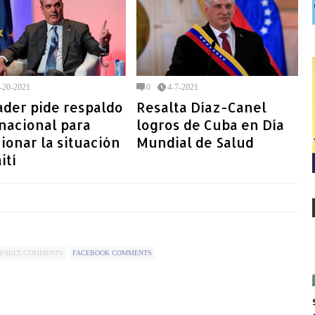
-20-2021
0
4-7-2021
ader pide respaldo
Resalta Díaz-Canel
nacional para
logros de Cuba en Día
ionar la situación
Mundial de Salud
ití
FAULT COMMENTS
FACEBOOK COMMENTS