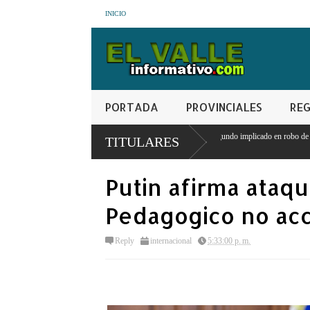
INICIO
PORTADA
PROVINCIALES
REG
Policía Nacional apresa segundo implicado en robo de RD$15 mil y mercancías de u
TITULARES
San Juan
Putin afirma ataqu
Pedagogico no acc
Reply
internacional
5:33:00 p. m.