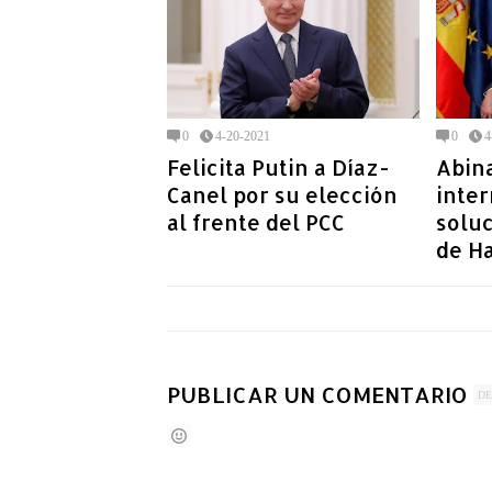
0
4-20-2021
0
4
Felicita Putin a Díaz-
Abin
Canel por su elección
inter
al frente del PCC
soluc
de Ha
PUBLICAR UN COMENTARIO
DE