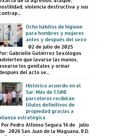
exacta de la agresión, ataque,
hostilidad, violencia destructiva y sus
contrap...
Ocho hábitos de higiene
para hombres y mujeres
antes y después del sexo
02 de julio de 2025
Por: Gabrielle Gutiérrez Sexólogos
advierten que lavarse las manos,
asearse los genitales y orinar
después del acto se...
Histórico acuerdo en el
Sur: Más de 1,500
parceleros recibirán
títulos definitivos de
propiedad gracias a
alianza estratégica
Por Pedro Alfonso Segura 14 de julio
de 2026 San Juan de la Maguana, R.D.