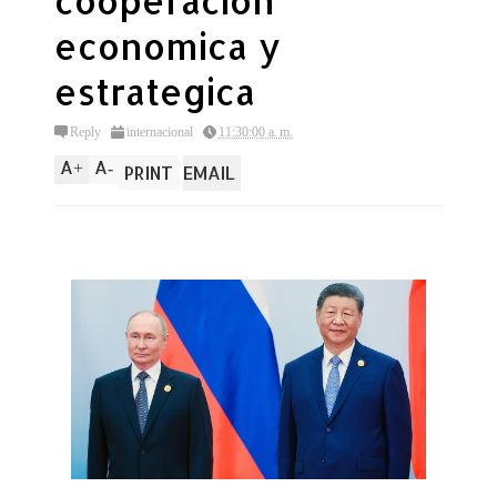
cooperacion
economica y
estrategica
Reply
internacional
11:30:00 a. m.
A
A
+
-
PRINT
EMAIL