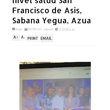
nivel salud San
Francisco de Asis,
Sabana Yegua, Azua
Reply
NOTICIAS
,
regional
11:56:00 a. m.
A
A
+
-
PRINT
EMAIL