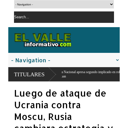
Policía Nacional apresa segundo implicado en robo de RD$15 mil y mercancías de una
TITULARES
San Juan
El PRM pasa a dirección tripartita masculina y deja atrás el liderazgo femenino de
Luego de ataque de
Carolina Mejía
Ucrania contra
Moscu, Rusia