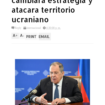
cambiara estrategia y
atacara territorio
ucraniano
Reply
internacional
4:30:00 p. m.
A
A
+
-
PRINT
EMAIL