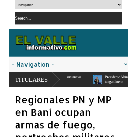
resunto trafico de sustancias
Presidente Abinader: Ningún estudiante con nota
TITULARES
tenga dinero
obo de RD$15 mil y mercancías de una vivienda en
Prisión preventiva para asesin
Regionales PN y MP
Maguana
en Baní ocupan
armas de fuego,