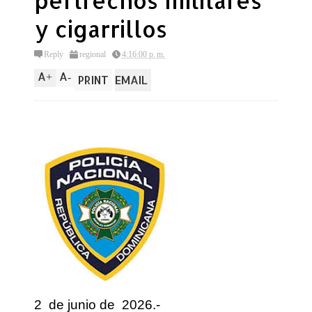
pertrechos militares
y cigarrillos
Reply
regional
4:16:00 p. m.
A
A
+
-
PRINT
EMAIL
2
de junio de
2026.-