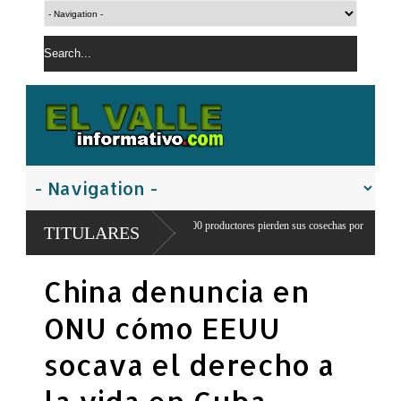
a en Juancho: 300 productores pierden sus cosechas por
Comandante del ejer
TITULARES
ua
franteriza
China denuncia en
ONU cómo EEUU
socava el derecho a