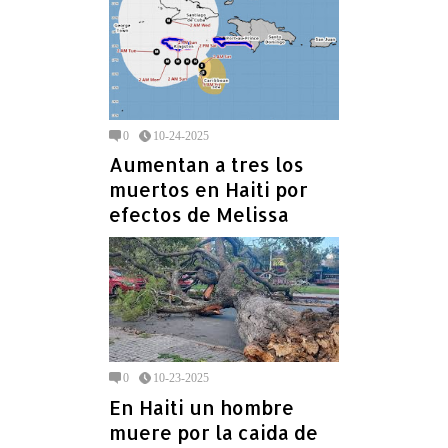
0
10-24-2025
Aumentan a tres los
muertos en Haiti por
efectos de Melissa
0
10-23-2025
En Haiti un hombre
muere por la caida de