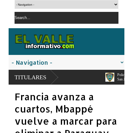
Policía Nacional apresa segundo imp
TITULARES
San Juan
El PRM pasa a dirección tripartita ma
Francia avanza a
Carolina Mejía
cuartos, Mbappé
vuelve a marcar para