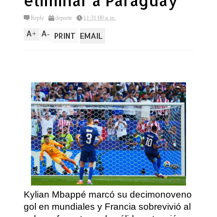
eliminar a Paraguay
Reply
deporte
11:31:00 a. m.
A
A
+
-
PRINT
EMAIL
Kylian Mbappé marcó su decimonoveno
gol en mundiales y Francia sobrevivió al