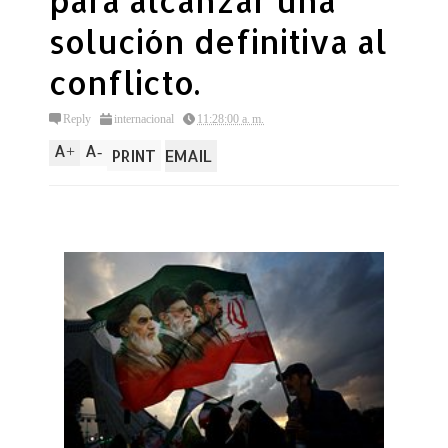
para alcanzar una
solución definitiva al
conflicto.
Reply
internacional
11:28:00 a. m.
A
A
+
-
PRINT
EMAIL