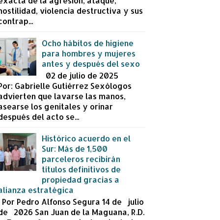
exacta de la agresión, ataque,
hostilidad, violencia destructiva y sus
contrap...
Ocho hábitos de higiene
para hombres y mujeres
antes y después del sexo
02 de julio de 2025
Por: Gabrielle Gutiérrez Sexólogos
advierten que lavarse las manos,
asearse los genitales y orinar
después del acto se...
Histórico acuerdo en el
Sur: Más de 1,500
parceleros recibirán
títulos definitivos de
propiedad gracias a
alianza estratégica
Por Pedro Alfonso Segura 14 de julio
de 2026 San Juan de la Maguana, R.D.