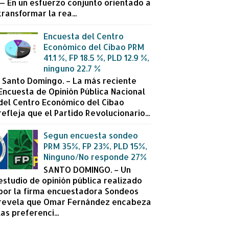
— En un esfuerzo conjunto orientado a
transformar la rea...
Encuesta del Centro
Económico del Cibao PRM
41.1 %, FP 18.5 %, PLD 12.9 %,
ninguno 22.7 %
Santo Domingo. – La más reciente
Encuesta de Opinión Pública Nacional
del Centro Económico del Cibao
refleja que el Partido Revolucionario...
Segun encuesta sondeo
PRM 35%, FP 23%, PLD 15%,
Ninguno/No responde 27%
SANTO DOMINGO. – Un
estudio de opinión pública realizado
por la firma encuestadora Sondeos
revela que Omar Fernández encabeza
las preferenci...