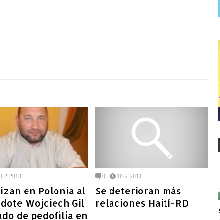
0-2-2013
0
10-2-2013
izan en Polonia al
Se deterioran más
dote Wojciech Gil
relaciones Haití-RD
do de pedofilia en