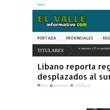
INICIO
PORTADA
PROVINCIALES
REG
Abinader: Ningún estudiante con notas mayores a 95 se quedará sin estudiar porque no
TITULARES
Líbano reporta re
desplazados al sur
Reply
internacional
12:26:00 p. m.