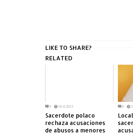
LIKE TO SHARE?
RELATED
0
10-4-2013
0
1
Sacerdote polaco
Local
rechaza acusaciones
sacer
de abusos a menores
acusa