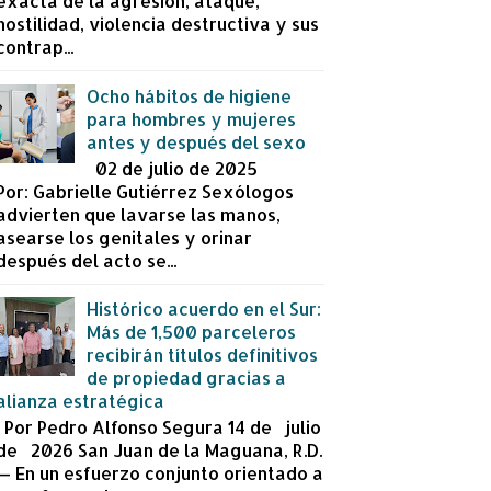
exacta de la agresión, ataque,
hostilidad, violencia destructiva y sus
contrap...
Ocho hábitos de higiene
para hombres y mujeres
antes y después del sexo
02 de julio de 2025
Por: Gabrielle Gutiérrez Sexólogos
advierten que lavarse las manos,
asearse los genitales y orinar
después del acto se...
Histórico acuerdo en el Sur:
Más de 1,500 parceleros
recibirán títulos definitivos
de propiedad gracias a
alianza estratégica
Por Pedro Alfonso Segura 14 de julio
de 2026 San Juan de la Maguana, R.D.
— En un esfuerzo conjunto orientado a