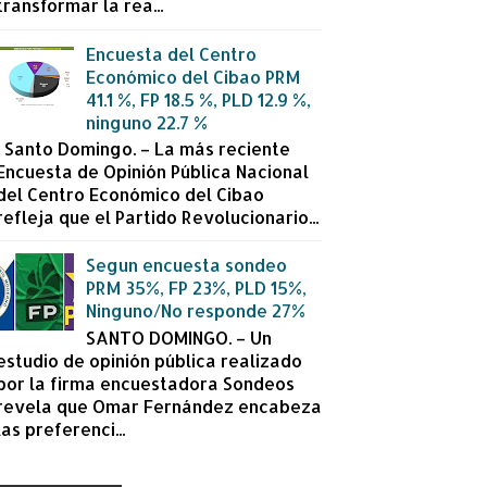
transformar la rea...
Encuesta del Centro
Económico del Cibao PRM
41.1 %, FP 18.5 %, PLD 12.9 %,
ninguno 22.7 %
Santo Domingo. – La más reciente
Encuesta de Opinión Pública Nacional
del Centro Económico del Cibao
refleja que el Partido Revolucionario...
Segun encuesta sondeo
PRM 35%, FP 23%, PLD 15%,
Ninguno/No responde 27%
SANTO DOMINGO. – Un
estudio de opinión pública realizado
por la firma encuestadora Sondeos
revela que Omar Fernández encabeza
las preferenci...