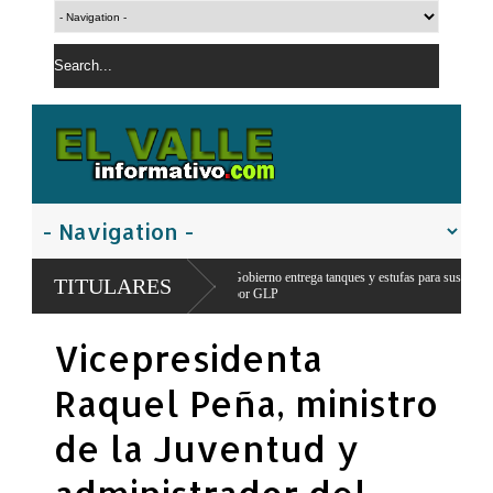
e
Gobierno entrega tanques y estufas para sustituir uso de leña y carbón
TITULARES
por GLP
Vicepresidenta
Raquel Peña, ministro
de la Juventud y