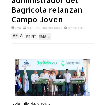
administrador del
Bagricola relanzan
Campo Joven
Reply
NOTICIAS
,
PROVINCIALES
11:47:00 a. m.
A
A
+
-
PRINT
EMAIL
5 de julio de 2026.-