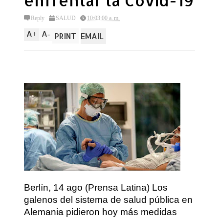
enfrentar la Covid-19
Reply
SALUD
10:03:00 a. m.
A
A
+
-
PRINT
EMAIL
Berlín, 14 ago (Prensa Latina) Los
galenos del sistema de salud pública en
Alemania pidieron hoy más medidas