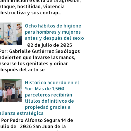
delimitación exacta de la agresión,
ataque, hostilidad, violencia
destructiva y sus contrap...
Ocho hábitos de higiene
para hombres y mujeres
antes y después del sexo
02 de julio de 2025
Por: Gabrielle Gutiérrez Sexólogos
advierten que lavarse las manos,
asearse los genitales y orinar
después del acto se...
Histórico acuerdo en el
Sur: Más de 1,500
parceleros recibirán
títulos definitivos de
propiedad gracias a
alianza estratégica
Por Pedro Alfonso Segura 14 de
julio de 2026 San Juan de la