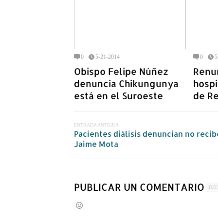
0
5-21-2014
0
5
Obispo Felipe Núñez
Renun
denuncia Chikungunya
hospi
está en el Suroeste
de R
ENTRADA ANTIGUA
Pacientes diálisis denuncian no reci
Jaime Mota
PUBLICAR UN COMENTARIO
DE