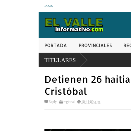
INICIO
PORTADA
PROVINCIALES
RE
 bofetada en San Juan de la
TITULARES
Detienen 26 haitia
Cristóbal
Reply
regional
10:41:00 a. m.