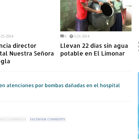
-21-2014
0
5-21-2014
cia director
Llevan 22 días sin agua
tal Nuestra Señora
potable en El Limonar
egla
ben atenciones por bombas dañadas en el hospital
FAULT COMMENTS
FACEBOOK COMMENTS