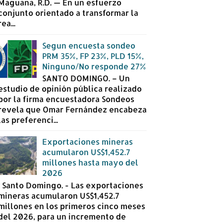
Maguana, R.D. — En un esfuerzo
conjunto orientado a transformar la
rea...
Segun encuesta sondeo
PRM 35%, FP 23%, PLD 15%,
Ninguno/No responde 27%
SANTO DOMINGO. – Un
estudio de opinión pública realizado
por la firma encuestadora Sondeos
revela que Omar Fernández encabeza
las preferenci...
Exportaciones mineras
acumularon US$1,452.7
millones hasta mayo del
2026
Santo Domingo. - Las exportaciones
mineras acumularon US$1,452.7
millones en los primeros cinco meses
del 2026, para un incremento de