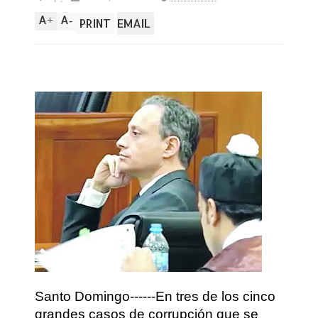
A
A
+
-
PRINT
EMAIL
Santo Domingo------En tres de los cinco
grandes casos de corrupción que se