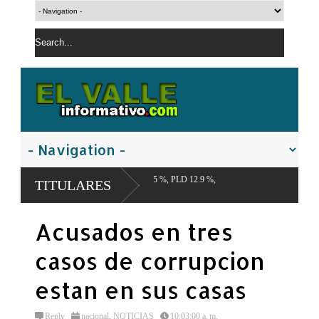
, FP 18.5 %, PLD 12.9 %,
TITULARES
Acusados en tres
casos de corrupcion
estan en sus casas
Reply
nacional
,
NOTICIAS
10:03:00 a. m.