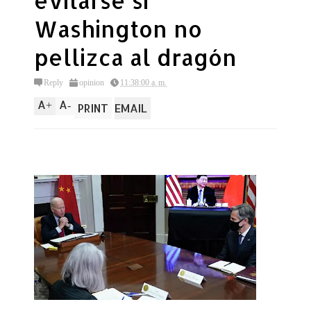
evitarse si
Washington no
pellizca al dragón
Reply
opinion
11:38:00 a. m.
A
A
+
-
PRINT
EMAIL