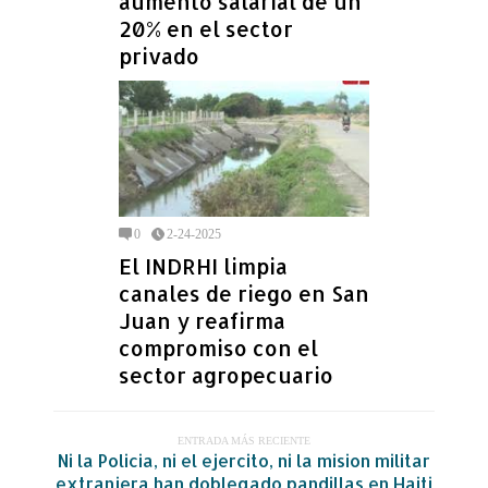
aumento salarial de un
20% en el sector
privado
0
2-24-2025
El INDRHI limpia
canales de riego en San
Juan y reafirma
compromiso con el
sector agropecuario
ENTRADA MÁS RECIENTE
Ni la Policia, ni el ejercito, ni la mision militar
extranjera han doblegado pandillas en Haiti