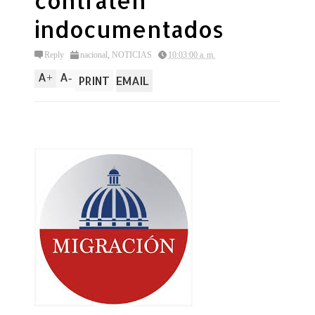
contraten
indocumentados
Reply
nacional
,
NOTICIAS
10:03:00 a. m.
A
A
+
-
PRINT
EMAIL