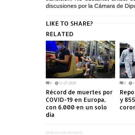
discusiones por la Cámara de Dip
LIKE TO SHARE?
RELATED
0
11-27-2020
0
1
Récord de muertes por
Repo
COVID-19 en Europa,
y 85
con 6.000 en un solo
coro
día
ENTRADA MÁS RECIENTE