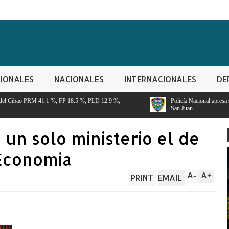
IONALES
NACIONALES
INTERNACIONALES
DE
.5 %, PLD 12.9 %,
Policía Nacional apresa segundo implicado en robo de
San Juan
 un solo ministerio el de
 Economia
A
A
-
+
PRINT
EMAIL