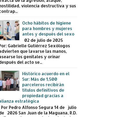
exacta de la agresión, ataque,
hostilidad, violencia destructiva y sus
contrap...
Ocho hábitos de higiene
para hombres y mujeres
antes y después del sexo
02 de julio de 2025
Por: Gabrielle Gutiérrez Sexólogos
advierten que lavarse las manos,
asearse los genitales y orinar
después del acto se...
Histórico acuerdo en el
Sur: Más de 1,500
parceleros recibirán
títulos definitivos de
propiedad gracias a
alianza estratégica
Por Pedro Alfonso Segura 14 de julio
de 2026 San Juan de la Maguana, R.D.