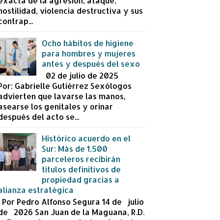
exacta de la agresión, ataque,
hostilidad, violencia destructiva y sus
contrap...
Ocho hábitos de higiene
para hombres y mujeres
antes y después del sexo
02 de julio de 2025
Por: Gabrielle Gutiérrez Sexólogos
advierten que lavarse las manos,
asearse los genitales y orinar
después del acto se...
Histórico acuerdo en el
Sur: Más de 1,500
parceleros recibirán
títulos definitivos de
propiedad gracias a
alianza estratégica
Por Pedro Alfonso Segura 14 de julio
de 2026 San Juan de la Maguana, R.D.