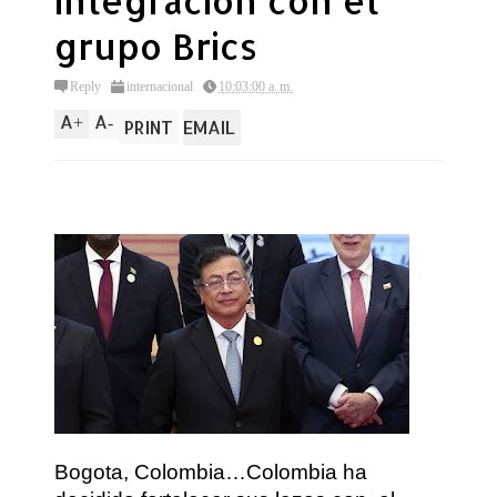
integracion con el
grupo Brics
Reply
internacional
10:03:00 a. m.
A
A
+
-
PRINT
EMAIL
Bogota, Colombia…Colombia ha