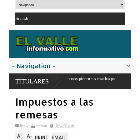
 Juancho: 300 productores pierden sus cosechas por
Comandante del ejercito 
TITULARES
franteriza
Impuestos a las
remesas
Reply
opinion
10:34:00 a. m.
A
A
+
-
PRINT
EMAIL