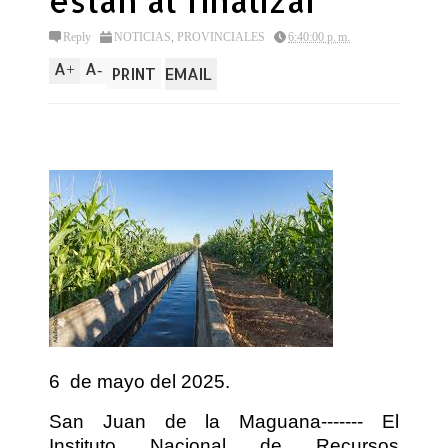
estan al finalizar
Reply
NOTICIAS
,
PROVINCIALES
6:40:00 p. m.
A
A
+
-
PRINT
EMAIL
6
de mayo del 2025.
San Juan de la Maguana------- El
Instituto Nacional de Recursos