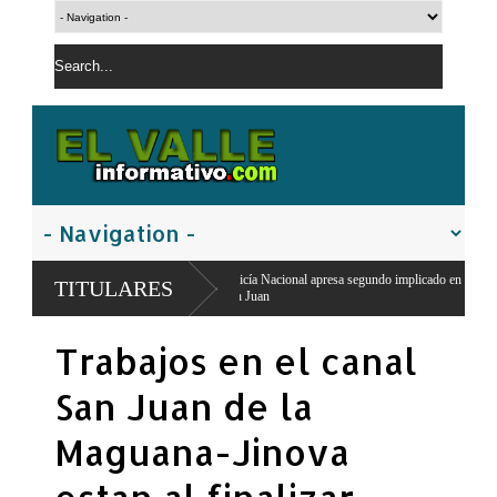
Policía Nacional apresa segundo implicado en robo de RD$15 mil y mercancía
TITULARES
San Juan
El PRM pasa a dirección tripartita masculina y deja atrás el liderazgo femenino
Trabajos en el canal
Carolina Mejía
San Juan de la
Maguana-Jinova