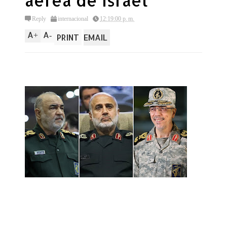
aerea de Israel
Reply
internacional
12:19:00 p. m.
A
A
+
-
PRINT
EMAIL